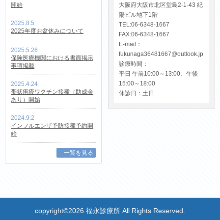
開始
大阪府大阪市北区堂島2-1-43 紀
陽ビル地下1階
2025.8.5
TEL:06-6348-1667
2025年度お盆休みについて
FAX:06-6348-1667
E-mail：
2025.5.26
fukunaga36481667@outlook.jp
保険医療機関における書面掲示
診療時間：
事項掲載
平日 午前10:00～13:00、午後
15:00～18:00
2025.4.24
帯状疱疹ワクチン接種（助成金
休診日：土日
あり）開始
2024.9.2
インフルエンザ予防接種予約開
始
一覧を見る
copyright©2026 福永診療所 All Rights Reserved.