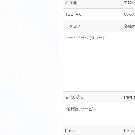
所在地
〒53
TEL/FAX
06-63
アクセス
各線大
ホームページQRコード
支払い方法
PayP
初診受付サービス
E-mail
fukun