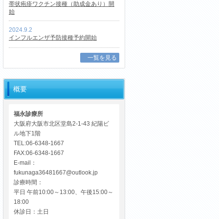
帯状疱疹ワクチン接種（助成金あり）開
始
2024.9.2
インフルエンザ予防接種予約開始
一覧を見る
概要
福永診療所
大阪府大阪市北区堂島2-1-43 紀陽ビ
ル地下1階
TEL:06-6348-1667
FAX:06-6348-1667
E-mail：
fukunaga36481667@outlook.jp
診療時間：
平日 午前10:00～13:00、午後15:00～
18:00
休診日：土日