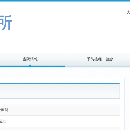
大
当院情報
予防接種・健診
診療所
誠夫