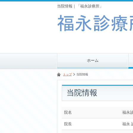
当院情報｜「福永診療所」
ホーム
トップ
当院情報
当院情報
院名
福永
院長
福永 