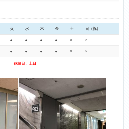
火
水
木
金
土
日（祝）
●
●
●
●
×
×
●
●
●
●
×
×
休診日：土日